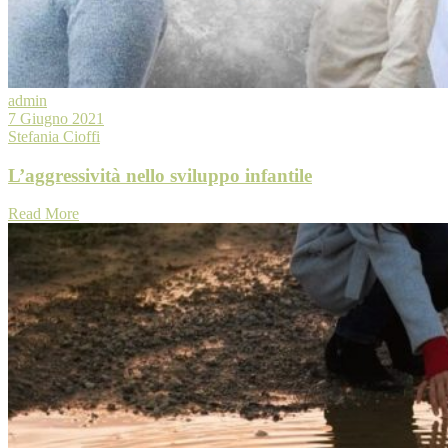
admin
7 Giugno 2021
Stefania Cioffi
L’aggressività nello sviluppo infantile
Read More