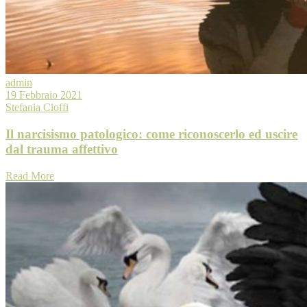
admin
19 Febbraio 2021
Stefania Cioffi
Il narcisismo patologico: come riconoscerlo ed uscire
dal trauma affettivo
Read More