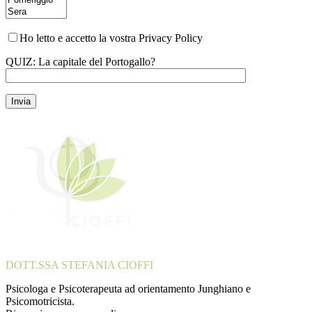
Ho letto e accetto la vostra Privacy Policy
QUIZ: La capitale del Portogallo?
Si prega di lasciare vuoto questo campo.
Invia
DOTT.SSA STEFANIA CIOFFI
Psicologa e Psicoterapeuta ad orientamento Junghiano e
Psicomotricista.