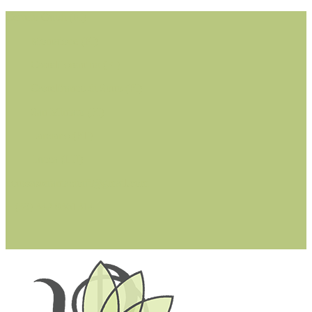
Cerreto Guidi (FI)
Montaione (FI)
Castelfiorentino (FI)
Castelfranco di Sotto (PI)
San Miniato (PI)
Larciano (PT)
Lucca (LU)
dottssastefaniacioffi@gmail.com
+ (39) 342 0361314