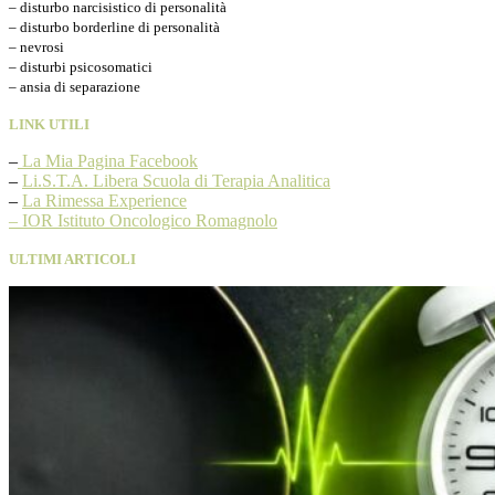
– disturbo narcisistico di personalità
– disturbo borderline di personalità
– nevrosi
– disturbi psicosomatici
– ansia di separazione
LINK UTILI
–
La Mia Pagina Facebook
–
Li.S.T.A. Libera Scuola di Terapia Analitica
–
La Rimessa Experience
– IOR Istituto Oncologico Romagnolo
ULTIMI ARTICOLI