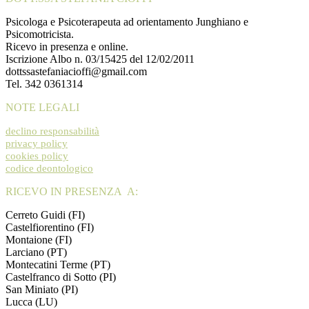
Psicologa e Psicoterapeuta ad orientamento Junghiano e
Psicomotricista.
Ricevo in presenza e online.
Iscrizione Albo n. 03/15425 del 12/02/2011
dottssastefaniacioffi@gmail.com
Tel. 342 0361314
NOTE LEGALI
declino responsabilità
privacy policy
cookies policy
codice deontologico
RICEVO IN PRESENZA A:
Cerreto Guidi (FI)
Castelfiorentino (FI)
Montaione (FI)
Larciano (PT)
Montecatini Terme (PT)
Castelfranco di Sotto (PI)
San Miniato (PI)
Lucca (LU)