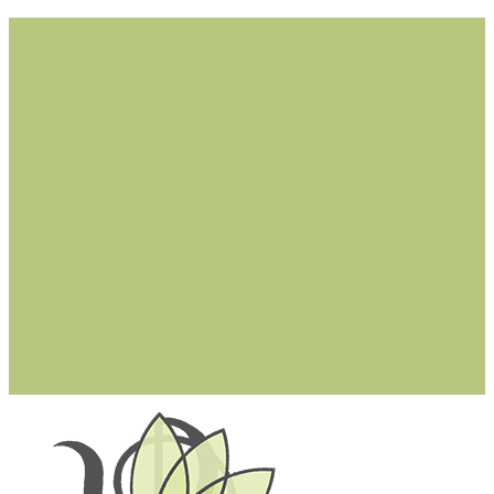
Cerreto Guidi (FI)
Montaione (FI)
Castelfiorentino (FI)
Castelfranco di Sotto (PI)
San Miniato (PI)
Larciano (PT)
Lucca (LU)
dottssastefaniacioffi@gmail.com
+ (39) 342 0361314