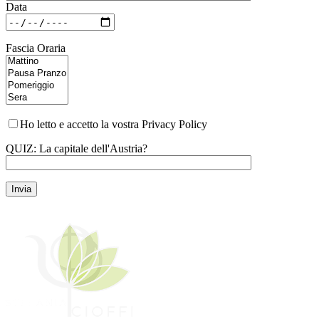
Data
Fascia Oraria
Ho letto e accetto la vostra Privacy Policy
QUIZ: La capitale dell'Austria?
Si prega di lasciare vuoto questo campo.
Invia