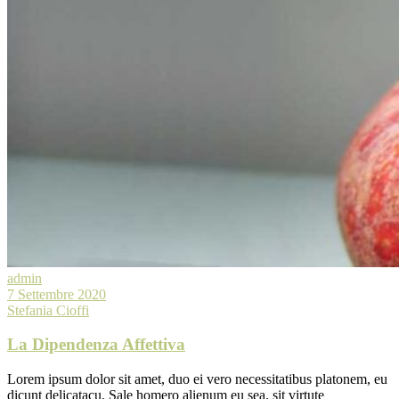
admin
7 Settembre 2020
Stefania Cioffi
La Dipendenza Affettiva
Lorem ipsum dolor sit amet, duo ei vero necessitatibus platonem, eu
dicunt delicatacu. Sale homero alienum eu sea. sit virtute