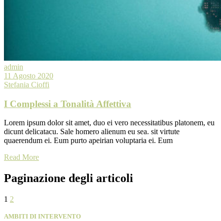
admin
11 Agosto 2020
Stefania Cioffi
I Complessi a Tonalità Affettiva
Lorem ipsum dolor sit amet, duo ei vero necessitatibus platonem, eu
dicunt delicatacu. Sale homero alienum eu sea. sit virtute
quaerendum ei. Eum purto apeirian voluptaria ei. Eum
Read More
Paginazione degli articoli
1
2
AMBITI DI INTERVENTO