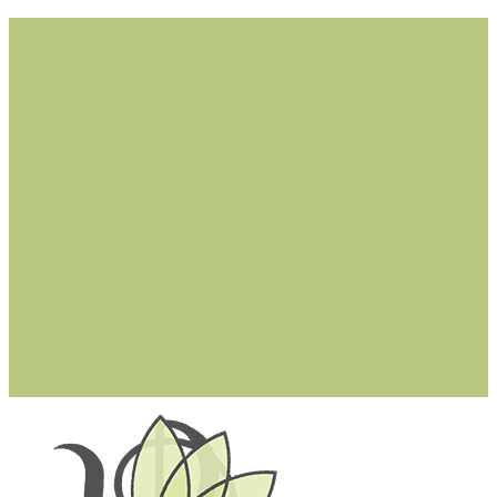
Cerreto Guidi (FI)
Montaione (FI)
Castelfiorentino (FI)
Castelfranco di Sotto (PI)
San Miniato (PI)
Larciano (PT)
Lucca (LU)
dottssastefaniacioffi@gmail.com
+ (39) 342 0361314