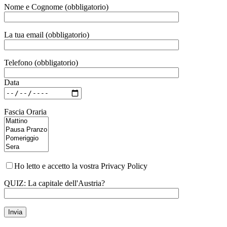
Nome e Cognome (obbligatorio)
La tua email (obbligatorio)
Telefono (obbligatorio)
Data
Fascia Oraria
Ho letto e accetto la vostra Privacy Policy
QUIZ: La capitale dell'Austria?
Si prega di lasciare vuoto questo campo.
Invia