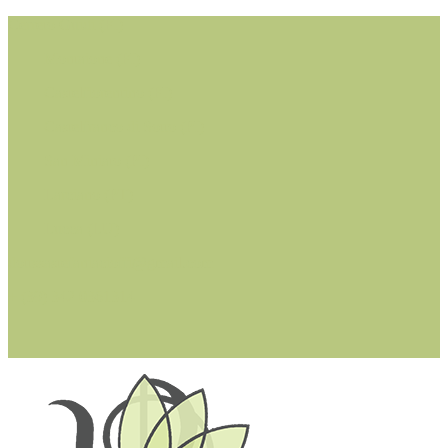
Cerreto Guidi (FI)
Montaione (FI)
Castelfiorentino (FI)
Castelfranco di Sotto (PI)
San Miniato (PI)
Larciano (PT)
Lucca (LU)
dottssastefaniacioffi@gmail.com
+ (39) 342 0361314