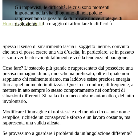
Gli imprevisti, le difficoltà, le crisi sono momenti
importanti nella vita di ognuno di noi, poiché
rappresentano la possibilità di trovare nuove strategie di
Home
Stefania Cioffi
Il coraggio di affrontare le difficoltà
risoluzione.
Stefania Cioffi
Spesso il senso di smarrimento lascia il soggetto inerme, convinto
che non ci possa essere una via d’uscita. In particolare, se in passato
si sono verificati svariati fallimenti e vi è la tendenza al paragone.
Cosa fare? L’ostacolo più grande è rappresentato dal possedere una
precisa immagine di noi, uno schema prefissato, oltre il quale non
sappiamo chi realmente siamo, ma laddove esiste preziosa energia
fino a quel momento inutilizzata. Questo ci conduce, di frequente, a
mettere in atto sempre lo stesso comportamento nei confronti di
situazioni differenti. Si tratta di un meccanismo automatico, del tutto
involontario.
Modificare l’immagine di noi stessi e del mondo circostante non è
semplice, richiede un consapevole sforzo e un lavoro costante, ma
rappresenta una valida alleata.
Se provassimo a guardare i problemi da un’angolazione differente?