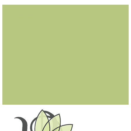
Cerreto Guidi (FI)
Montaione (FI)
Castelfiorentino (FI)
Castelfranco di Sotto (PI)
San Miniato (PI)
Larciano (PT)
Lucca (LU)
dottssastefaniacioffi@gmail.com
+ (39) 342 0361314