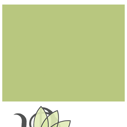
Cerreto Guidi (FI)
Montaione (FI)
Castelfiorentino (FI)
Castelfranco di Sotto (PI)
San Miniato (PI)
Larciano (PT)
Lucca (LU)
dottssastefaniacioffi@gmail.com
+ (39) 342 0361314