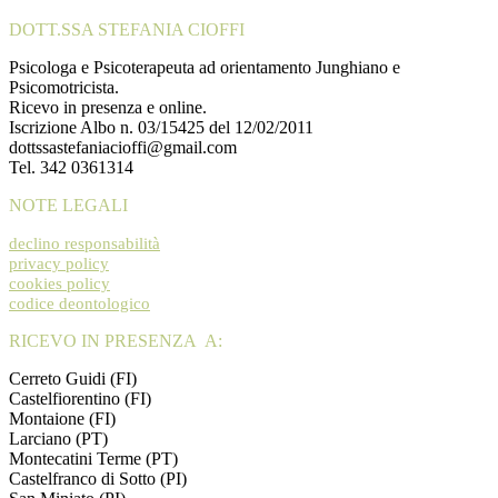
DOTT.SSA STEFANIA CIOFFI
Psicologa e Psicoterapeuta ad orientamento Junghiano e
Psicomotricista.
Ricevo in presenza e online.
Iscrizione Albo n. 03/15425 del 12/02/2011
dottssastefaniacioffi@gmail.com
Tel. 342 0361314
NOTE LEGALI
declino responsabilità
privacy policy
cookies policy
codice deontologico
RICEVO IN PRESENZA A:
Cerreto Guidi (FI)
Castelfiorentino (FI)
Montaione (FI)
Larciano (PT)
Montecatini Terme (PT)
Castelfranco di Sotto (PI)