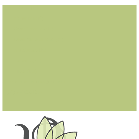
Cerreto Guidi (FI)
Montaione (FI)
Castelfiorentino (FI)
Castelfranco di Sotto (PI)
San Miniato (PI)
Larciano (PT)
Lucca (LU)
dottssastefaniacioffi@gmail.com
+ (39) 342 0361314