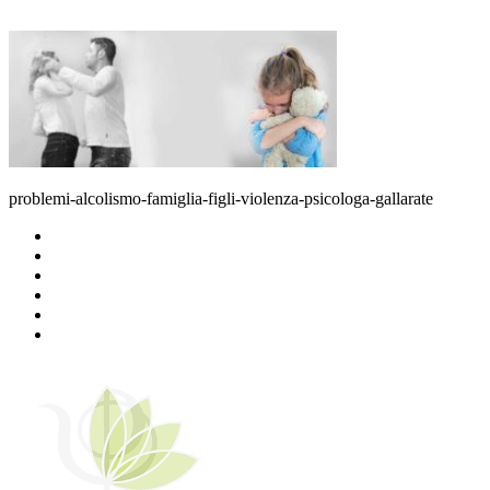
problemi-alcolismo-famiglia-figli-violenza-psicologa-gallarate