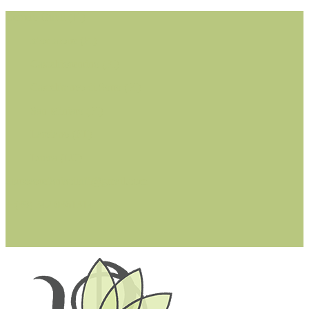
Cerreto Guidi (FI)
Montaione (FI)
Castelfiorentino (FI)
Castelfranco di Sotto (PI)
San Miniato (PI)
Larciano (PT)
Lucca (LU)
dottssastefaniacioffi@gmail.com
+ (39) 342 0361314