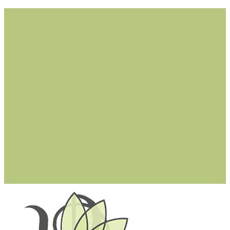
Cerreto Guidi (FI)
Montaione (FI)
Castelfiorentino (FI)
Castelfranco di Sotto (PI)
San Miniato (PI)
Larciano (PT)
Lucca (LU)
dottssastefaniacioffi@gmail.com
+ (39) 342 0361314