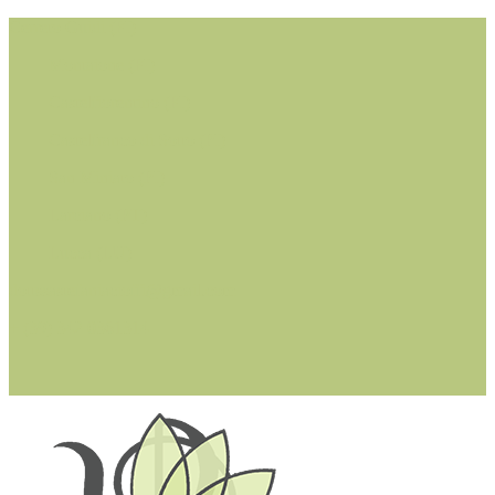
Cerreto Guidi (FI)
Montaione (FI)
Castelfiorentino (FI)
Castelfranco di Sotto (PI)
San Miniato (PI)
Larciano (PT)
Lucca (LU)
dottssastefaniacioffi@gmail.com
+ (39) 342 0361314