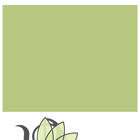
Cerreto Guidi (FI)
Montaione (FI)
Castelfiorentino (FI)
Castelfranco di Sotto (PI)
San Miniato (PI)
Larciano (PT)
Lucca (LU)
dottssastefaniacioffi@gmail.com
+ (39) 342 0361314