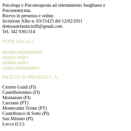
Psicologa e Psicoterapeuta ad orientamento Junghiano e
Psicomotricista.
Ricevo in presenza e online.
Iscrizione Albo n. 03/15425 del 12/02/2011
dottssastefaniacioffi@gmail.com
Tel. 342 0361314
NOTE LEGALI
declino responsabilità
privacy policy
cookies policy
codice deontologico
RICEVO IN PRESENZA A:
Cerreto Guidi (FI)
Castelfiorentino (FI)
Montaione (FI)
Larciano (PT)
Montecatini Terme (PT)
Castelfranco di Sotto (PI)
San Miniato (PI)
Lucca (LU)