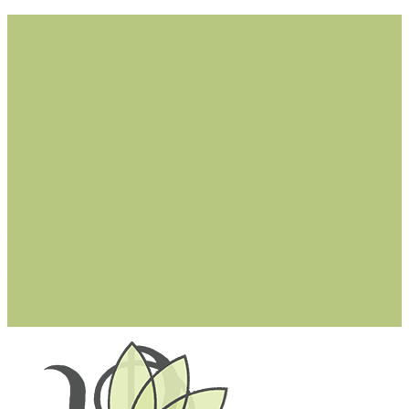
Cerreto Guidi (FI)
Montaione (FI)
Castelfiorentino (FI)
Castelfranco di Sotto (PI)
San Miniato (PI)
Larciano (PT)
Lucca (LU)
dottssastefaniacioffi@gmail.com
+ (39) 342 0361314