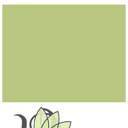
Cerreto Guidi (FI)
Montaione (FI)
Castelfiorentino (FI)
Castelfranco di Sotto (PI)
San Miniato (PI)
Larciano (PT)
Lucca (LU)
dottssastefaniacioffi@gmail.com
+ (39) 342 0361314