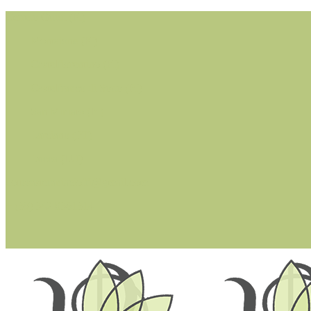
Cerreto Guidi (FI)
Montaione (FI)
Castelfiorentino (FI)
Castelfranco di Sotto (PI)
San Miniato (PI)
Larciano (PT)
Lucca (LU)
dottssastefaniacioffi@gmail.com
+ (39) 342 0361314