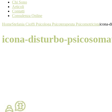
Chi Sono
Articoli
Contatti
Consulenza Online
Home
Stefania Cioffi Psicologa Psicoterapeuta Psicomotricista
icona-d
icona-disturbo-psicosomat