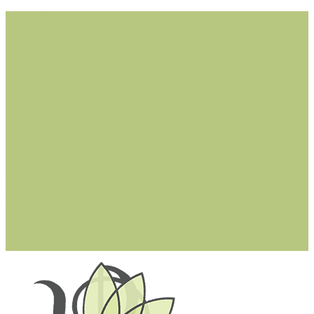
Cerreto Guidi (FI)
Montaione (FI)
Castelfiorentino (FI)
Castelfranco di Sotto (PI)
San Miniato (PI)
Larciano (PT)
Lucca (LU)
dottssastefaniacioffi@gmail.com
+ (39) 342 0361314