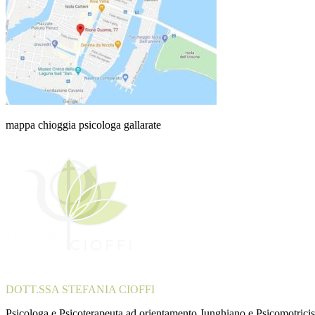
mappa chioggia psicologa gallarate
DOTT.SSA STEFANIA CIOFFI
Psicologa e Psicoterapeuta ad orientamento Junghiano e Psicomotricis