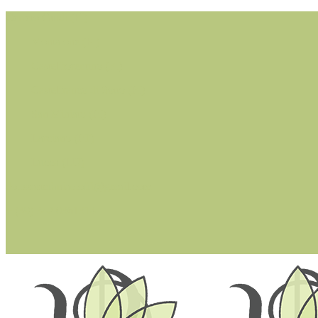
Cerreto Guidi (FI)
Montaione (FI)
Castelfiorentino (FI)
Castelfranco di Sotto (PI)
San Miniato (PI)
Larciano (PT)
Lucca (LU)
dottssastefaniacioffi@gmail.com
+ (39) 342 0361314